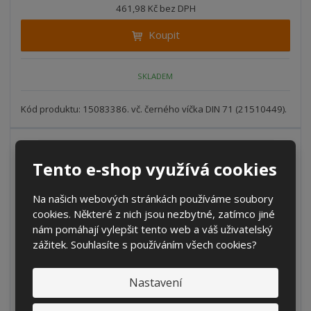
n
461,98 Kč bez DPH
i
š
i
t
i
Koupit
t
m
t
p
n
m
o
o
n
SKLADEM
ž
o
č
s
ž
e
t
s
Kód produktu: 15083386. vč. černého víčka DIN 71 (21510449).
t
v
t
í
v
í
Tento e-shop využívá cookies
Na našich webových stránkách používáme soubory
cookies. Některé z nich jsou nezbytné, zatímco jiné
nám pomáhají vylepšit tento web a váš uživatelský
zážitek. Souhlasíte s používáním všech cookies?
Nastavení