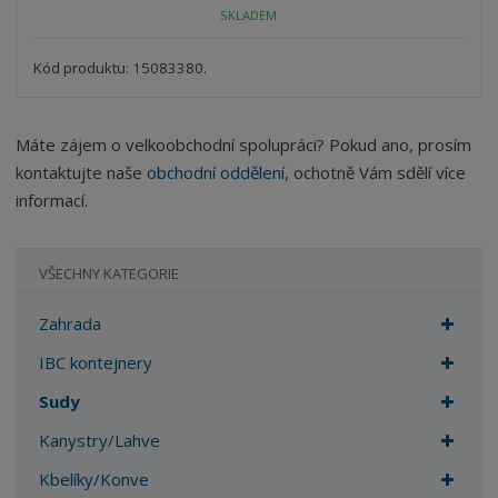
o
n
SKLADEM
ž
o
č
s
ž
e
t
s
Kód produktu: 15083380.
t
v
t
í
v
í
Máte zájem o velkoobchodní spolupráci? Pokud ano, prosím
kontaktujte naše
obchodní oddělení
, ochotně Vám sdělí více
informací.
VŠECHNY KATEGORIE
Zahrada
IBC kontejnery
Sudy
Kanystry/Lahve
Kbelíky/Konve