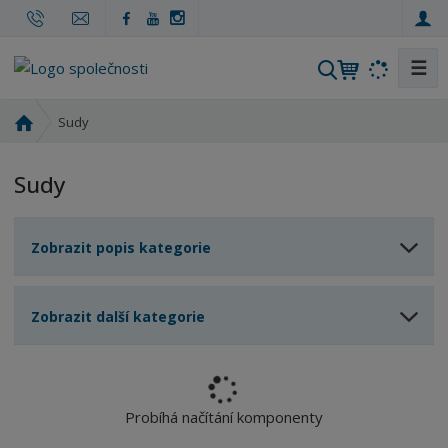
☰
V
y
h
Ú
Sudy
l
v
o
e
Sudy
d
d
n
a
í
t
Zobrazit popis kategorie
s
t
r
Zobrazit další kategorie
a
n
a
Probíhá načítání komponenty