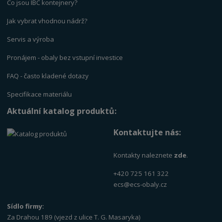
Co jsou IBC kontejnery?
Jak vybrat vhodnou nádrž?
Servis a výrob
a
Pronájem - obaly bez vstupní investice
FAQ - často kladené dotazy
Specifikace materiálu
Aktuální katalog produktů:
Kontaktujte nás:
Kontakty naleznete
zde
.
+420 725 161 322
ecs@ecs-obaly.cz
Sídlo firmy:
Za Drahou 189 (vjezd z ulice T. G. Masaryka)