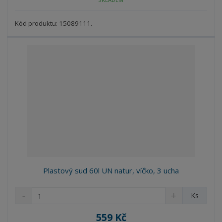
ž
o
č
s
ž
e
t
s
Kód produktu: 15089111.
t
v
t
í
v
í
Plastový sud 60l UN natur, víčko, 3 ucha
S
N
Z
Ks
n
a
m
í
v
ě
559 Kč
ž
ý