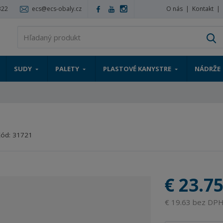
322
ecs@ecs-obaly.cz
O nás
Kontakt
V
SUDY
PALETY
PLASTOVÉ KANYSTRE
NÁDRŽE
Kód:
31721
€ 23.7
€ 19.63 bez DP