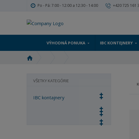
Po - Pá: 7:00 - 12:00 a 12:30 - 14:00
+420 725 161 
VÝHODNÁ PONUKA
IBC KONTEJNERY
Ú
v
o
d
VŠETKY KATEGÓRIE
n
á
IBC kontajnery
s
t
r
a
n
a