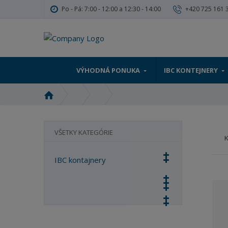
Po - Pá: 7:00 - 12:00 a 12:30 - 14:00
+420 725 161 
VÝHODNÁ PONUKA
IBC KONTEJNERY
Ú
v
o
d
VŠETKY KATEGÓRIE
n
á
IBC kontajnery
s
t
r
a
n
a