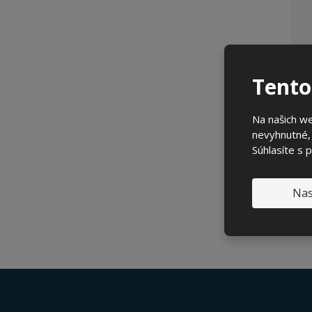
Tento
Na našich we
nevyhnutné, 
Súhlasíte s 
Nas