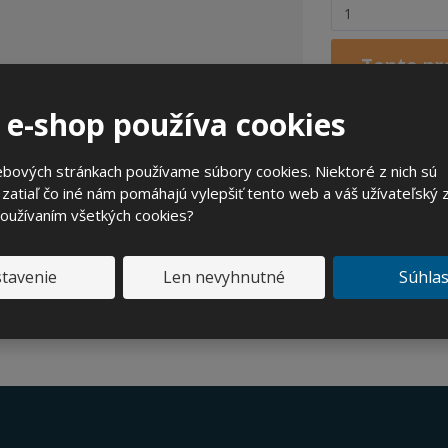
Z
m
e
Tento pr
n
i
 e-shop používa cookies
ť
p
o
Opýtajte s
bových stránkach používame súbory cookies. Niektoré z nich sú
č
zatiaľ čo iné nám pomáhajú vylepšiť tento web a váš užívateľský z
e
používaním všetkých cookies?
t
tavenie
Len nevyhnutné
Súhla