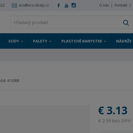
322
ecs@ecs-obaly.cz
O nás
Kontakt
V
SUDY
PALETY
PLASTOVÉ KANYSTRE
NÁDRŽE
Kód:
61088
€ 3.13
€ 2.59 bez DPH