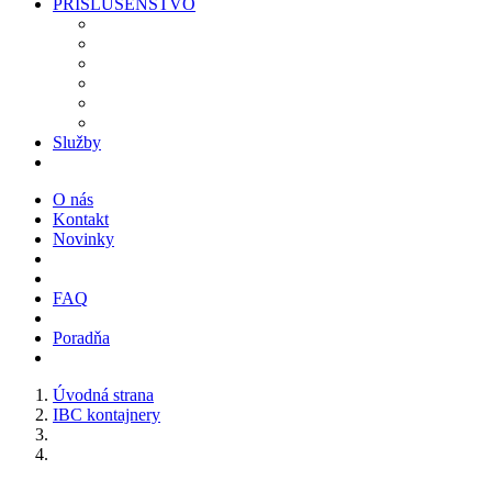
PRÍSLUŠENSTVO
Služby
O nás
Kontakt
Novinky
FAQ
Poradňa
Úvodná strana
IBC kontajnery