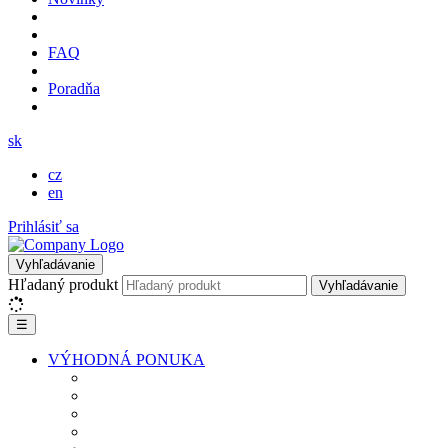
FAQ
Poradňa
sk
cz
en
Prihlásiť sa
Vyhľadávanie
Hľadaný produkt
Vyhľadávanie
☰
VÝHODNÁ PONUKA