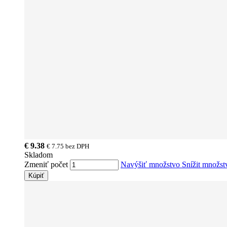
€ 9.38
€ 7.75
bez DPH
Skladom
Zmeniť počet
Navýšiť množstvo
Snížit množs
Kúpiť