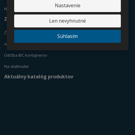
Nastavenie
NÁDRŽE
Zaujíma vás
Len nevyhnutné
Čo sú IBC kontajnery?
Súhlasím
Ako vybrať vhodný IBC kontajner?
Údržba IBC kontajnerov
Na stiahnutie
Aktuálny katalóg produktov