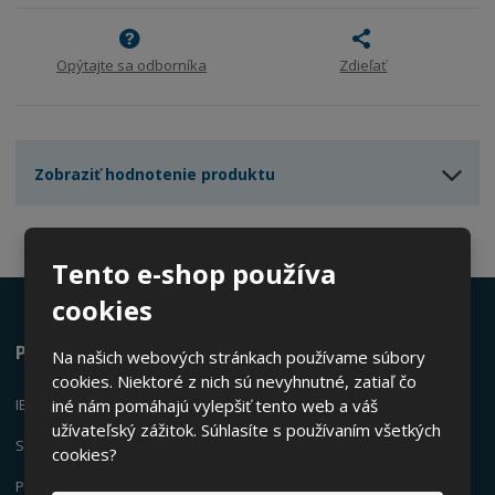
p
n
m
o
o
n
ž
o
č
Opýtajte sa odborníka
Zdieľať
s
ž
e
t
s
t
v
t
o
v
o
Zobraziť hodnotenie produktu
Tento e-shop používa
cookies
Ponúkame
Na našich webových stránkach používame súbory
cookies. Niektoré z nich sú nevyhnutné, zatiaľ čo
IBC KONTEJNERY
iné nám pomáhajú vylepšiť tento web a váš
užívateľský zážitok. Súhlasíte s používaním všetkých
SUDY
cookies?
PLASTOVÉ KANYSTR
E