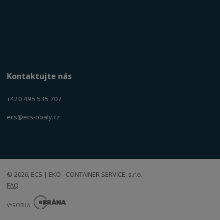
Kontaktujte nás
+420 495 535 707
ecs@ecs-obaly.cz
© 2026, ECS | EKO - CONTAINER SERVICE, s.r.o.
FAQ
E
B
VYROBILA
R
Á