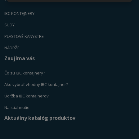
IBC KONTEJNERY
SUDY
PLASTOVÉ KANYSTR
E
NÁDRŽE
Zaujíma vás
Čo sú IBC kontajnery?
Ako vybrať vhodný IBC kontajner?
Údržba IBC kontajnerov
Na stiahnutie
Aktuálny katalóg produktov