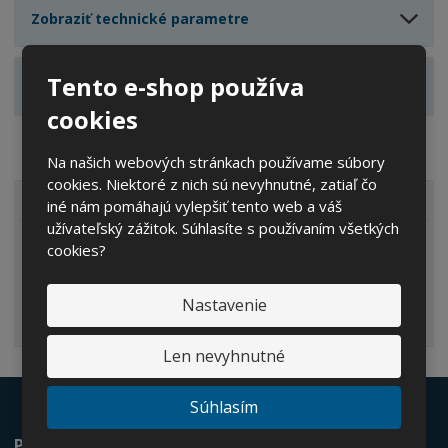
v
t
Zobraziť technické parametre
o
v
o
Tento e-shop používa
Zobraziť hodnotenie produktu
cookies
Na našich webových stránkach používame súbory
cookies. Niektoré z nich sú nevyhnutné, zatiaľ čo
VŠETKY KATEGÓRIE
iné nám pomáhajú vylepšiť tento web a váš
užívateľský zážitok. Súhlasíte s používaním všetkých
cookies?
IBC kontajnery
Nastavenie
Len nevyhnutné
Súhlasím
Ponúkame