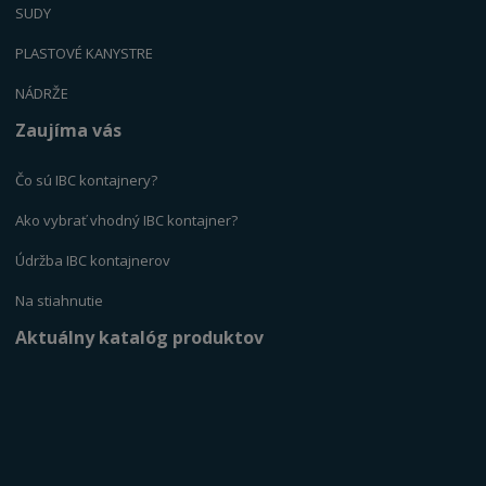
SUDY
PLASTOVÉ KANYSTR
E
NÁDRŽE
Zaujíma vás
Čo sú IBC kontajnery?
Ako vybrať vhodný IBC kontajner?
Údržba IBC kontajnerov
Na stiahnutie
Aktuálny katalóg produktov