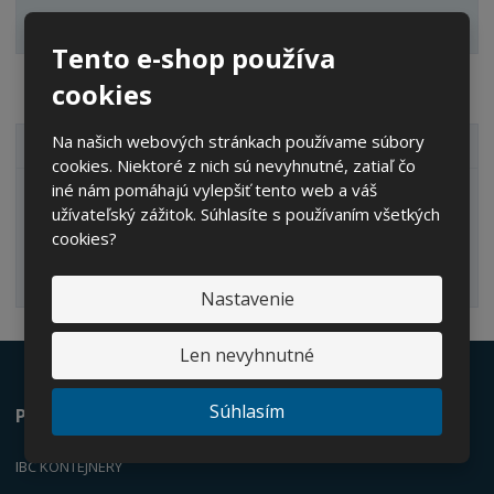
v
t
Zobraziť hodnotenie produktu
o
v
o
Tento e-shop používa
cookies
Na našich webových stránkach používame súbory
VŠETKY KATEGÓRIE
cookies. Niektoré z nich sú nevyhnutné, zatiaľ čo
iné nám pomáhajú vylepšiť tento web a váš
IBC kontajnery
užívateľský zážitok. Súhlasíte s používaním všetkých
cookies?
Nastavenie
Len nevyhnutné
Súhlasím
Ponúkame
IBC KONTEJNERY