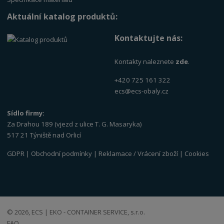
Aktuální katalog produktů:
Kontaktujte nás:
Kontakty naleznete
zde
.
+420 725 161 322
ecs@ecs-obaly.cz
Sídlo firmy:
Za Drahou 189 (vjezd z ulice T. G. Masaryka)
517 21 Týniště nad Orlicí
GDPR
|
Obchodní podmínky
|
Reklamace / Vrácení zboží
|
Cookies
© 2026, ECS | EKO - CONTAINER SERVICE, s.r.o.
FAQ