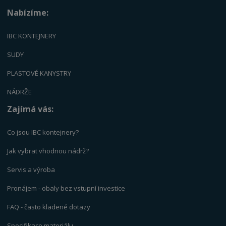
Nabízíme:
IBC KONTEJNERY
SUDY
PLASTOVÉ KANYSTRY
NÁDRŽE
Zajímá vás:
Co jsou IBC kontejnery?
Jak vybrat vhodnou nádrž?
Servis a výrob
a
Pronájem - obaly bez vstupní investice
FAQ - často kladené dotazy
Specifikace materiálu