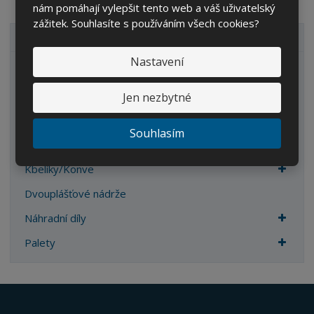
nám pomáhají vylepšit tento web a váš uživatelský
zážitek. Souhlasíte s používáním všech cookies?
VŠECHNY KATEGORIE
Nastavení
Zahrada
IBC kontejnery
Jen nezbytné
Sudy
Souhlasím
Kanystry/Lahve
Kbelíky/Konve
Dvouplášťové nádrže
Náhradní díly
Palety