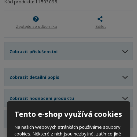
m
t
Kód produktu: 11593095.
p
n
m
o
o
n
ž
o
č
s
ž
e
Zeptejte se odborníka
Sdílet
t
s
t
v
t
í
v
í
Zobrazit příslušenství
Zobrazit detailní popis
Zobrazit hodnocení produktu
Tento e-shop využívá cookies
Zobrazit související produkty
Na našich webových stránkách používáme soubory
cookies. Některé z nich jsou nezbytné, zatímco jiné