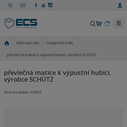
☰
V
y
h
Ú
Náhradní díly
Ostatní ND k IBC
l
v
e
o
převlečná matice k výpustní hubici, výrobce SCHÜTZ
d
d
a
n
převlečná matice k výpustní hubici,
t
í
výrobce SCHÜTZ
s
t
r
Kód produktu:
93095
a
n
a