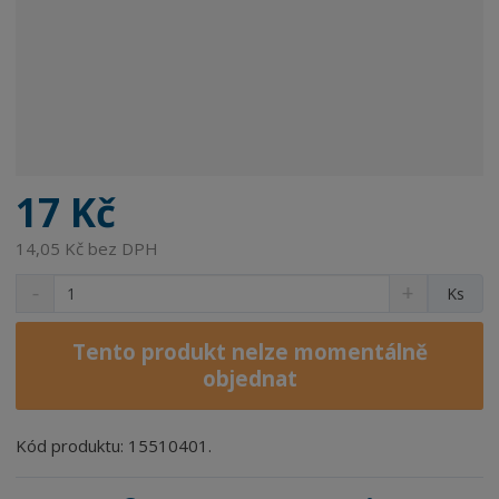
17 Kč
14,05 Kč bez DPH
S
N
Z
Ks
n
a
m
í
v
ě
ž
ý
Tento produkt nelze momentálně
n
i
š
objednat
i
t
i
t
m
t
p
n
m
Kód produktu: 15510401.
o
o
n
ž
o
č