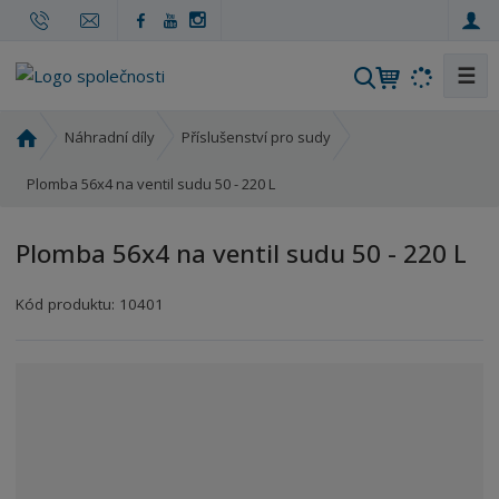
☰
V
y
h
Ú
Náhradní díly
Příslušenství pro sudy
l
v
o
Plomba 56x4 na ventil sudu 50 - 220 L
e
d
d
n
a
Plomba 56x4 na ventil sudu 50 - 220 L
í
t
s
Kód produktu:
10401
t
r
a
n
a