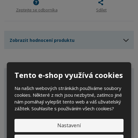
s
ž
e
t
s
t
Zeptejte se odborníka
Sdílet
v
t
í
v
í
Zobrazit hodnocení produktu
Tento e-shop využívá cookies
VŠECHNY KATEGORIE
Na našich webových stránkách používáme soubory
Zahrada
cookies. Některé z nich jsou nezbytné, zatímco jiné
IBC kontejnery
nám pomáhají vylepšit tento web a váš uživatelský
zážitek. Souhlasíte s používáním všech cookies?
Sudy
Kanystry/Lahve
Nastavení
Kbelíky/Konve