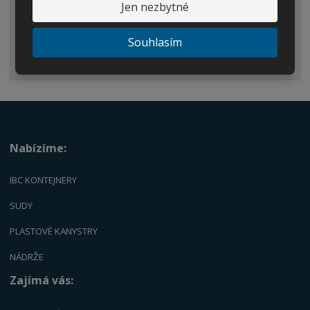
Jen nezbytné
Dvouplášťové nádrže
Náhradní díly
Souhlasím
Palety
Nabízíme:
IBC KONTEJNERY
SUDY
PLASTOVÉ KANYSTRY
NÁDRŽE
Zajímá vás: