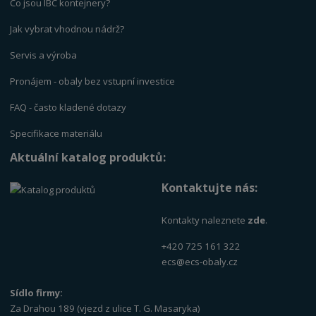
Co jsou IBC kontejnery?
Jak vybrat vhodnou nádrž?
Servis a výrob
a
Pronájem - obaly bez vstupní investice
FAQ - často kladené dotazy
Specifikace materiálu
Aktuální katalog produktů:
Kontaktujte nás:
Kontakty naleznete
zde
.
+420 725 161 322
ecs@ecs-obaly.cz
Sídlo firmy:
Za Drahou 189 (vjezd z ulice T. G. Masaryka)