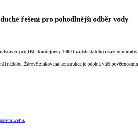
duché řešení pro pohodlnější odběr vody
stavec pro IBC kontejnery 1000 l zajistí stabilní usazení nádoby 
ší nádobu. Žárově zinkovaná konstrukce je odolná vůči povětrnostní
a našem webu.