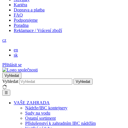
Kariéra
Doprava a platba
FAQ
Podporujeme
Poradna
Reklamace / Vrácení zboží
cz
en
sk
Přihlásit se
Vyhledat
Vyhledat
Vyhledat
☰
VAŠE ZAHRADA
Nádrže/IBC kontejnery
Sudy na vodu
Ostatní sortiment
Příslušenství k zahradním IBC nádržím