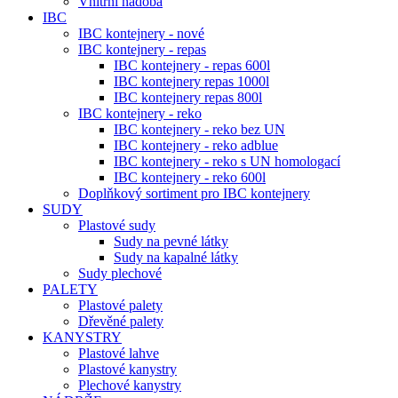
Vnitřní nádoba
IBC
IBC kontejnery - nové
IBC kontejnery - repas
IBC kontejnery - repas 600l
IBC kontejnery repas 1000l
IBC kontejnery repas 800l
IBC kontejnery - reko
IBC kontejnery - reko bez UN
IBC kontejnery - reko adblue
IBC kontejnery - reko s UN homologací
IBC kontejnery - reko 600l
Doplňkový sortiment pro IBC kontejnery
SUDY
Plastové sudy
Sudy na pevné látky
Sudy na kapalné látky
Sudy plechové
PALETY
Plastové palety
Dřevěné palety
KANYSTRY
Plastové lahve
Plastové kanystry
Plechové kanystry