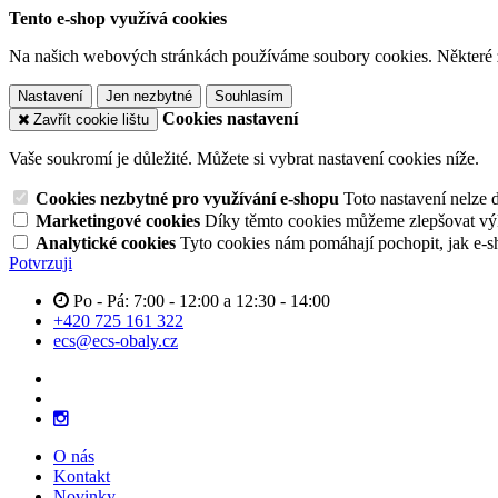
Tento e-shop využívá cookies
Na našich webových stránkách používáme soubory cookies. Některé z n
Nastavení
Jen nezbytné
Souhlasím
Cookies nastavení
Zavřít cookie lištu
Vaše soukromí je důležité. Můžete si vybrat nastavení cookies níže.
Cookies nezbytné pro využívání e-shopu
Toto nastavení nelze 
Marketingové cookies
Díky těmto cookies můžeme zlepšovat výko
Analytické cookies
Tyto cookies nám pomáhají pochopit, jak e-s
Potvrzuji
Po - Pá: 7:00 - 12:00 a 12:30 - 14:00
+420 725 161 322
ecs@ecs-obaly.cz
O nás
Kontakt
Novinky