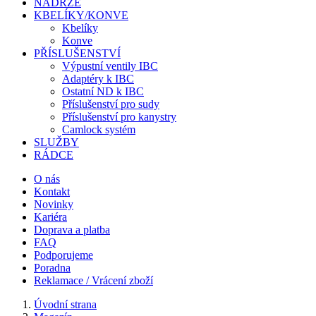
NÁDRŽE
KBELÍKY/KONVE
Kbelíky
Konve
PŘÍSLUŠENSTVÍ
Výpustní ventily IBC
Adaptéry k IBC
Ostatní ND k IBC
Příslušenství pro sudy
Příslušenství pro kanystry
Camlock systém
SLUŽBY
RÁDCE
O nás
Kontakt
Novinky
Kariéra
Doprava a platba
FAQ
Podporujeme
Poradna
Reklamace / Vrácení zboží
Úvodní strana