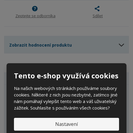
o
o
n
ž
o
č
s
ž
Zeptejte se odborníka
Sdílet
e
t
s
t
v
t
í
v
í
Zobrazit hodnocení produktu
Tento e-shop využívá cookies
VŠECHNY KATEGORIE
Na našich webových stránkách používáme soubory
Zahrada
cookies. Některé z nich jsou nezbytné, zatímco jiné
nám pomáhají vylepšit tento web a váš uživatelský
IBC kontejnery
zážitek. Souhlasíte s používáním všech cookies?
Sudy
Nastavení
Kanystry/Lahve