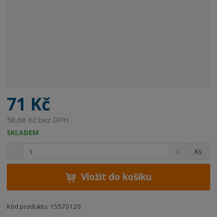
71 Kč
58,68 Kč bez DPH
SKLADEM
S
N
Z
Ks
n
a
m
í
v
ě
ž
ý
Vložit do košíku
n
i
š
i
t
i
t
m
t
Kód produktu: 15570120.
p
n
m