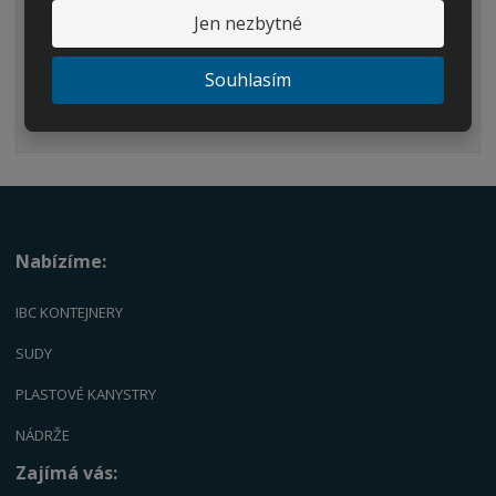
Kbelíky/Konve
Jen nezbytné
Dvouplášťové nádrže
Souhlasím
Náhradní díly
Palety
Nabízíme:
IBC KONTEJNERY
SUDY
PLASTOVÉ KANYSTRY
NÁDRŽE
Zajímá vás: