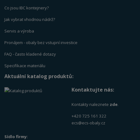
Co jsou IBC kontejnery?
Jak vybrat vhodnou nádrž?
Servis a výrob
a
Pronájem - obaly bez vstupní investice
FAQ - často kladené dotazy
Specifikace materiálu
Aktuální katalog produktů:
Kontaktujte nás:
Kontakty naleznete
zde
.
+420 725 161 322
ecs@ecs-obaly.cz
Sídlo firmy: