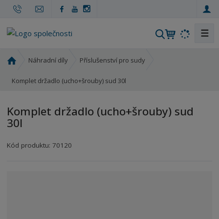
☰
V
y
h
Ú
Náhradní díly
Příslušenství pro sudy
l
v
o
Komplet držadlo (ucho+šrouby) sud 30l
e
d
d
n
a
Komplet držadlo (ucho+šrouby) sud
í
t
30l
s
t
r
Kód produktu:
70120
a
n
a