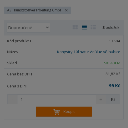
AST Kunststoffverarbeitung GmbH
Ř
O
T
Ř
3
položek
a
b
a
á
z
r
b
d
13684
e
á
u
k
n
Kanystry 10l natur AdBlue vč. hubice
z
l
o
í
k
k
v
SKLADEM
p
o
o
ý
r
81,82 Kč
o
v
v
v
d
ý
ý
ý
99 Kč
u
v
v
p
k
S
N
Z
ý
ý
i
Ks
t
n
a
m
p
p
s
ů
í
v
ě
Koupit
i
i
ž
ý
n
i
š
s
s
i
t
i