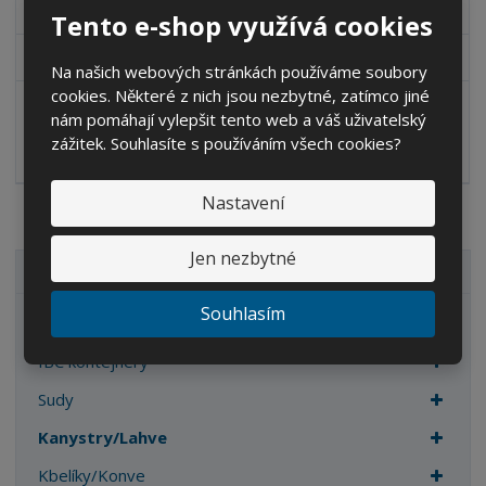
v
t
200,83 Kč
Tento e-shop využívá cookies
í
v
í
243 Kč
Na našich webových stránkách používáme soubory
cookies. Některé z nich jsou nezbytné, zatímco jiné
S
N
Z
Ks
n
a
nám pomáhají vylepšit tento web a váš uživatelský
m
í
v
zážitek. Souhlasíte s používáním všech cookies?
ě
Koupit
ž
ý
n
i
š
i
Nastavení
t
i
t
m
t
p
n
m
Jen nezbytné
o
o
n
VŠECHNY KATEGORIE
ž
o
č
Souhlasím
s
ž
e
Zahrada
t
s
t
v
t
IBC kontejnery
í
v
Sudy
í
Kanystry/Lahve
Kbelíky/Konve