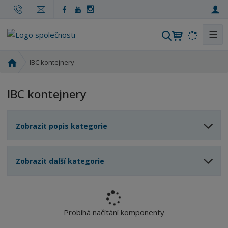
☰
V
y
h
Ú
IBC kontejnery
l
v
o
e
IBC kontejnery
d
d
n
a
í
t
Zobrazit popis kategorie
s
t
r
Zobrazit další kategorie
a
n
a
Probíhá načítání komponenty