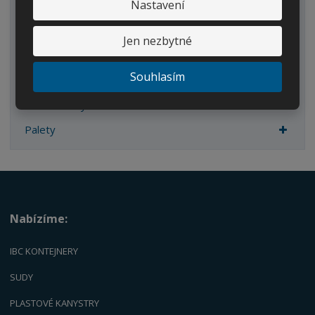
Nastavení
Sudy
Kanystry/Lahve
Jen nezbytné
Kbelíky/Konve
Souhlasím
Dvouplášťové nádrže
Náhradní díly
Palety
Nabízíme:
IBC KONTEJNERY
SUDY
PLASTOVÉ KANYSTRY