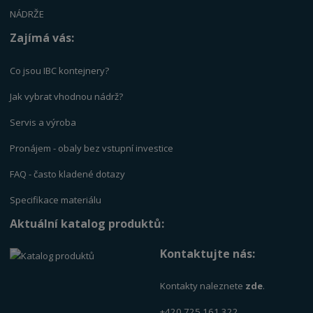
NÁDRŽE
Zajímá vás:
Co jsou IBC kontejnery?
Jak vybrat vhodnou nádrž?
Servis a výrob
a
Pronájem - obaly bez vstupní investice
FAQ - často kladené dotazy
Specifikace materiálu
Aktuální katalog produktů:
Kontaktujte nás:
Kontakty naleznete
zde
.
+420 725 161 322