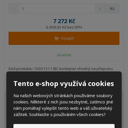
S
N
Z
Ks
n
a
m
í
v
ě
7 272 Kč
ž
ý
n
6 009,92 Kč bez DPH
i
š
i
t
i
Koupit
t
m
t
p
n
m
o
o
n
SKLADEM
ž
o
č
s
ž
e
t
s
Kód produktu: 10031311 IBC kontejner vhodný na přepravu
t
v
t
kapalin II. a III. třídy n...
í
v
Tento e-shop využívá cookies
í
Na našich webových stránkách používáme soubory
VŠECHNY KATEGORIE
cookies. Některé z nich jsou nezbytné, zatímco jiné
nám pomáhají vylepšit tento web a váš uživatelský
Zahrada
zážitek. Souhlasíte s používáním všech cookies?
IBC kontejnery