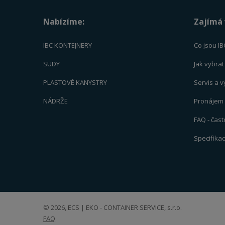
Nabízíme:
Zajímá 
IBC KONTEJNERY
Co jsou IB
SUDY
Jak vybra
PLASTOVÉ KANYSTRY
Servis a 
NÁDRŽE
Pronájem -
FAQ - čas
Specifika
© 2026, ECS | EKO - CONTAINER SERVICE, s.r.o.
FAQ