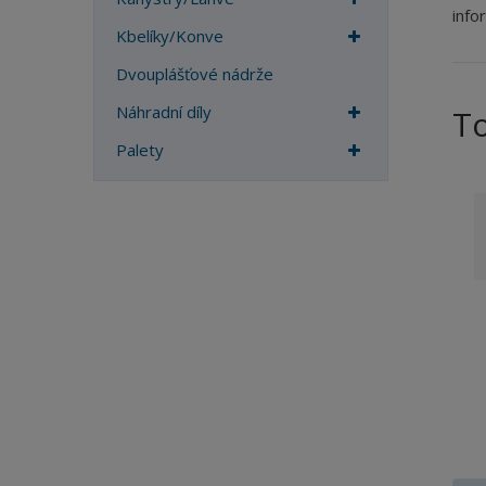
info
a
Kbelíky/Konve
Dvouplášťové nádrže
Náhradní díly
T
Palety