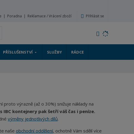
Přihlásit se
e
Poradna
Reklamace / Vrácení zboží
V
yhledat
y
h
l
PŘÍSLUŠENSTVÍ
SLUŽBY
RÁDCE
e
d
a
t
ní proto výrazně (až o 30%) snižuje náklady na
IBC kontejnery pak šetří váš čas i peníze.
adné
výměny jednotlivých dílů
.
jte naše
obchodní oddělení
, ochotně Vám sdělí více