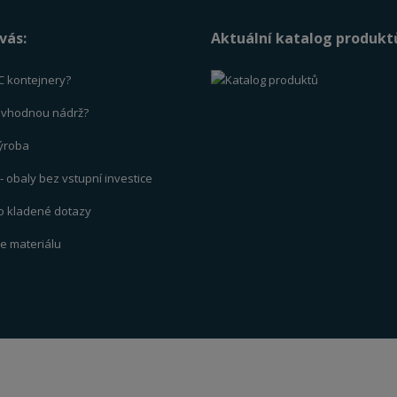
vás:
Aktuální katalog produkt
C kontejnery?
t vhodnou nádrž?
výrob
a
 obaly bez vstupní investice
to kladené dotazy
ce materiálu