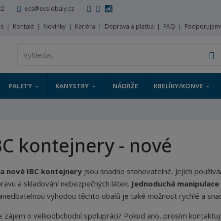
22
ecs@ecs-obaly.cz
ás
Kontakt
Novinky
Kariéra
Doprava a platba
FAQ
Podporujem
V
PALETY
KANYSTRY
NÁDRŽE
KBELÍKY/KONVE
BC kontejnery - nové
la nové IBC kontejnery
jsou snadno stohovatelné. Jejich používá
ravu a skladování nebezpečných látek.
Jednoduchá manipulace s 
nedbatelnou výhodou těchto obalů je také možnost rychlé a sn
 zájem o velkoobchodní spolupráci? Pokud ano, prosím kontaktu