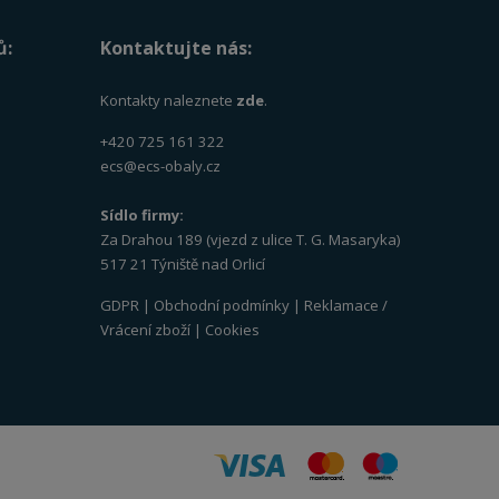
ů:
Kontaktujte nás:
Kontakty naleznete
zde
.
+420 725 161 322
ecs@ecs-obaly.cz
Sídlo firmy:
Za Drahou 189 (vjezd z ulice T. G. Masaryka)
517 21 Týniště nad Orlicí
GDPR
|
Obchodní podmínky
|
Reklamace /
Vrácení zboží
|
Cookies
VISA
MasterCard
Maestro