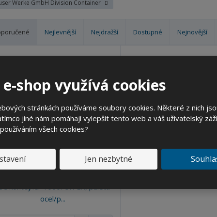
ser Werke GmbH Division Container
oporučené
Nejlevnější
Nejdražší
Dostupné
Nejnovější
 e-shop využívá cookies
ebových stránkách používáme soubory cookies. Některé z nich jso
tímco jiné nám pomáhají vylepšit tento web a váš uživatelský záži
 používáním všech cookies?
stavení
Jen nezbytné
Souhla
BC kontejner 1000l UN EX, paleta
ocel/p...