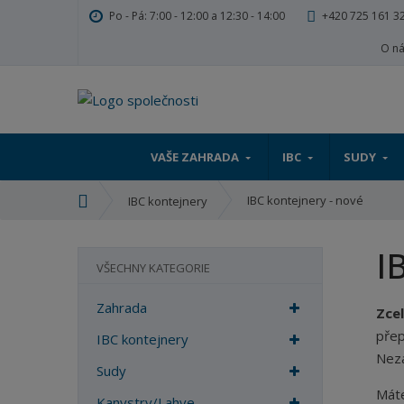
Po - Pá: 7:00 - 12:00 a 12:30 - 14:00
+420 725 161 3
O n
VAŠE ZAHRADA
IBC
SUDY
Ú
IBC kontejnery - nové
IBC kontejnery
v
o
I
d
VŠECHNY KATEGORIE
n
í
Zahrada
Zce
s
přep
t
IBC kontejnery
Neza
r
Sudy
a
Máte
n
Kanystry/Lahve