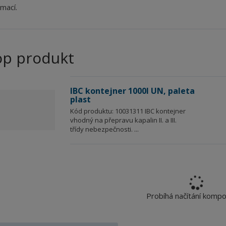
rmací.
op produkt
IBC kontejner 1000l UN, paleta
plast
Kód produktu: 10031311 IBC kontejner
vhodný na přepravu kapalin II. a III.
třídy nebezpečnosti. ...
Probíhá načítání komp