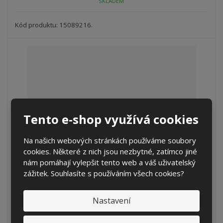
SKLADEM
ž
o
č
s
ž
e
t
s
Kód produktu: 15089216.
t
v
t
í
v
í
Tento e-shop využívá cookies
Na našich webových stránkách používáme soubory
cookies. Některé z nich jsou nezbytné, zatímco jiné
nám pomáhají vylepšit tento web a váš uživatelský
Pozinkovaný sud 216,5l, UN
zážitek. Souhlasíte s používáním všech cookies?
S
N
Z
Ks
Nastavení
n
a
m
í
v
ě
1 710 Kč
ž
ý