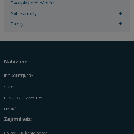
Dvouplášťové nádrže
Náhradní díly
Palety
Nabízíme:
IBC KONTEJNERY
SUDY
PLASTOVÉ KANYSTRY
NÁDRŽE
Zajímá vás:
Co jsou IBC kontejnery?