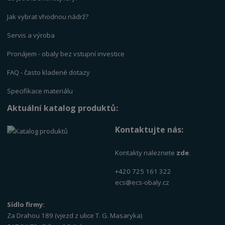
Jak vybrat vhodnou nádrž?
Servis a výrob
a
Pronájem - obaly bez vstupní investice
FAQ - často kladené dotazy
Specifikace materiálu
Aktuální katalog produktů:
Kontaktujte nás:
Kontakty naleznete
zde
.
+420 725 161 322
ecs@ecs-obaly.cz
Sídlo firmy:
Za Drahou 189 (vjezd z ulice T. G. Masaryka)