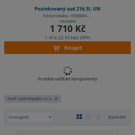
Pozinkovaný sud 216,5l, UN
Kód produktu: 15000041. ...
SKLADEM
1 710 Kč
1 413,22 Kč bez DPH
Koupit
Probíhá načítání komponenty
Greif Czech Republic s.r.o.
Ř
O
T
Ř
2
položek
a
b
a
á
z
r
b
d
e