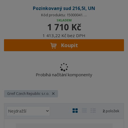
Pozinkovaný sud 216,5l, UN
Kód produktu: 15000041. ...
SKLADEM
1 710 Kč
1 413,22 Kč bez DPH
Koupit
Probíhá načítání komponenty
Greif Czech Republic s.r.o.
Ř
O
T
Ř
2
položek
a
b
a
á
z
r
b
d
e