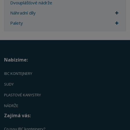
Dvouplášťové nádrže
Náhradní díly
Palety
Nabízíme:
IBC KONTEJNERY
SUDY
PLASTOVÉ KANYSTRY
NÁDRŽE
Zajímá vás:
Co jsou IBC kontejnery?