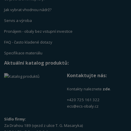
Jak vybrat vhodnou nádrž?
Servis a výrob
a
Pronájem - obaly bez vstupní investice
FAQ - často kladené dotazy
Specifikace materiálu
Aktuální katalog produktů:
Kontaktujte nás:
Kontakty naleznete
zde
.
+420 725 161 322
ecs@ecs-obaly.cz
Sídlo firmy:
Za Drahou 189 (vjezd z ulice T. G. Masaryka)