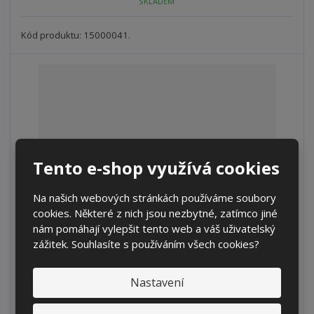
SKLADEM
ž
o
č
s
ž
e
t
s
Kód produktu: 15000041.
t
v
t
í
v
í
Tento e-shop využívá cookies
Na našich webových stránkách používáme soubory
cookies. Některé z nich jsou nezbytné, zatímco jiné
nám pomáhají vylepšit tento web a váš uživatelský
Kovový sud 60l UN černý
zážitek. Souhlasíte s používáním všech cookies?
S
N
Z
Ks
Nastavení
n
a
m
í
v
ě
479 Kč
ž
ý