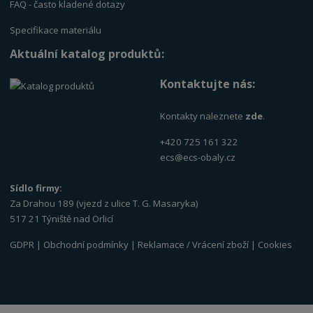
FAQ - často kladené dotazy
Specifikace materiálu
Aktuální katalog produktů:
Kontaktujte nás:
Kontakty naleznete
zde
.
+420 725 161 322
ecs@ecs-obaly.cz
Sídlo firmy:
Za Drahou 189 (vjezd z ulice T. G. Masaryka)
517 21 Týniště nad Orlicí
GDPR
|
Obchodní podmínky
|
Reklamace / Vrácení zboží
|
Cookies