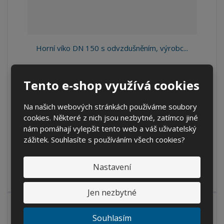
Horní víko DN 150 s odvzdušněním, výrobc...
S
N
Z
Ks
n
a
m
Tento e-shop využívá cookies
í
v
ě
247 Kč
ž
ý
n
Na našich webových stránkách používáme soubory
204,13 Kč bez DPH
i
š
i
cookies. Některé z nich jsou nezbytné, zatímco jiné
t
i
Koupit
t
m
t
nám pomáhají vylepšit tento web a váš uživatelský
p
n
m
zážitek. Souhlasíte s používáním všech cookies?
o
o
n
SKLADEM
ž
o
č
Nastavení
s
ž
e
t
s
Kód produktu: 11532309.
t
v
t
Jen nezbytné
í
v
í
Souhlasím