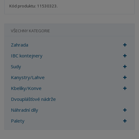
s
ž
t
s
Kód produktu: 11530323.
t
v
t
í
v
í
VŠECHNY KATEGORIE
Zahrada
IBC kontejnery
Sudy
Kanystry/Lahve
Kbelíky/Konve
Dvouplášťové nádrže
Náhradní díly
Palety