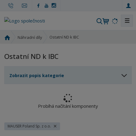
☰
V
y
h
Ú
Ostatní ND k IBC
Náhradní díly
l
v
o
e
Ostatní ND k IBC
d
d
n
a
í
t
Zobrazit popis kategorie
s
t
r
a
n
Probíhá načítání komponenty
a
MAUSER Poland Sp. z o.o.