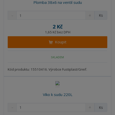
Plomba 38x6 na ventil sudu
S
N
Z
Ks
n
a
m
í
v
ě
2 Kč
ž
ý
n
1,65 Kč bez DPH
i
š
i
t
i
Koupit
t
m
t
p
n
m
o
o
n
SKLADEM
ž
o
č
s
ž
e
t
s
Kód produktu: 15510416. Výrobce Fustiplast/Greif.
t
v
t
í
v
í
Víko k sudu 220L
S
N
Z
Ks
n
a
m