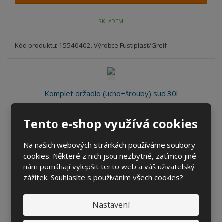
p
n
m
o
o
n
SKLADEM
ž
o
č
s
ž
e
t
s
Kód produktu: 15540402. Výrobce Fustiplast/Greif.
t
v
t
í
v
í
Komplet držadlo (ucho+šrouby) sud 30l
S
N
Z
Ks
Tento e-shop využívá cookies
n
a
m
í
v
ě
71 Kč
ž
ý
Na našich webových stránkách používáme soubory
n
58,68 Kč bez DPH
i
š
cookies. Některé z nich jsou nezbytné, zatímco jiné
i
t
i
nám pomáhají vylepšit tento web a váš uživatelský
Koupit
t
m
t
zážitek. Souhlasíte s používáním všech cookies?
p
n
m
o
o
n
SKLADEM
ž
o
č
Nastavení
s
ž
e