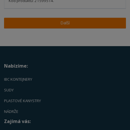
t
s
Kód produktu: 21599514.
t
v
t
í
v
í
Další
Nabízíme:
IBC KONTEJNERY
SUDY
PLASTOVÉ KANYSTRY
NÁDRŽE
Zajímá vás: