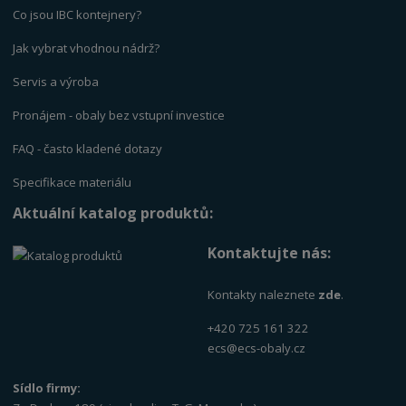
Co jsou IBC kontejnery?
Jak vybrat vhodnou nádrž?
Servis a výrob
a
Pronájem - obaly bez vstupní investice
FAQ - často kladené dotazy
Specifikace materiálu
Aktuální katalog produktů:
Kontaktujte nás:
Kontakty naleznete
zde
.
+420 725 161 322
ecs@ecs-obaly.cz
Sídlo firmy: