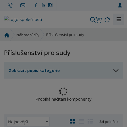
☰
V
y
h
Ú
Příslušenství pro sudy
Náhradní díly
l
v
o
e
Příslušenství pro sudy
d
d
n
a
í
t
Zobrazit popis kategorie
s
t
r
a
n
Probíhá načítání komponenty
a
Ř
O
T
Ř
34
položek
a