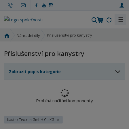
☰
V
y
h
Ú
Příslušenství pro kanystry
Náhradní díly
l
v
o
e
Příslušenství pro kanystry
d
d
n
a
í
t
Zobrazit popis kategorie
s
t
r
a
n
Probíhá načítání komponenty
a
Kautex Textron GmbH Co.KG