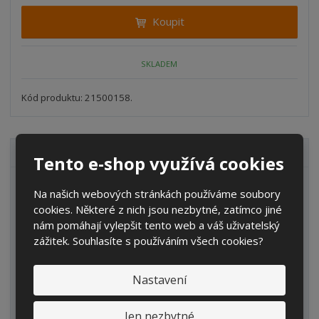
i
t
i
Koupit
t
m
t
p
n
m
o
o
n
SKLADEM
ž
o
č
s
ž
e
t
s
Kód produktu: 21500158.
t
v
t
í
v
í
VŠECHNY KATEGORIE
Tento e-shop využívá cookies
Zahrada
Na našich webových stránkách používáme soubory
cookies. Některé z nich jsou nezbytné, zatímco jiné
IBC kontejnery
nám pomáhají vylepšit tento web a váš uživatelský
Sudy
zážitek. Souhlasíte s používáním všech cookies?
Kanystry/Lahve
Nastavení
Kbelíky/Konve
Dvouplášťové nádrže
Jen nezbytné