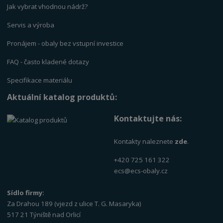
Jak vybrat vhodnou nádrž?
Servis a výrob
a
Pronájem - obaly bez vstupní investice
FAQ - často kladené dotazy
Specifikace materiálu
Aktuální katalog produktů:
Kontaktujte nás:
Kontakty naleznete
zde
.
+420 725 161 322
ecs@ecs-obaly.cz
Sídlo firmy:
Za Drahou 189 (vjezd z ulice T. G. Masaryka)
517 21 Týniště nad Orlicí