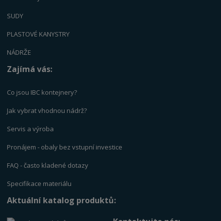
SUDY
PLASTOVÉ KANYSTRY
NÁDRŽE
Zajímá vás:
Co jsou IBC kontejnery?
Jak vybrat vhodnou nádrž?
Servis a výrob
a
Pronájem - obaly bez vstupní investice
FAQ - často kladené dotazy
Specifikace materiálu
Aktuální katalog produktů: