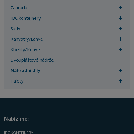
Zahrada
IBC kontejnery
Sudy
Kanystry/Lahve
Kbelíky/Konve
Dvouplášťové nádrže
Náhradní díly
Palety
Nabízíme:
IBC KONTEJNERY