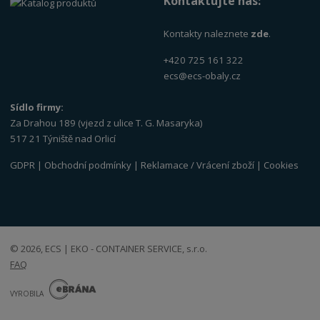
Kontaktujte nás:
Kontakty naleznete
zde
.
+420 725 161 322
ecs@ecs-obaly.cz
Sídlo firmy:
Za Drahou 189 (vjezd z ulice T. G. Masaryka)
517 21 Týniště nad Orlicí
GDPR
|
Obchodní podmínky
|
Reklamace / Vrácení zboží
|
Cookies
© 2026, ECS | EKO - CONTAINER SERVICE, s.r.o.
FAQ
E
B
VYROBILA
R
Á
N