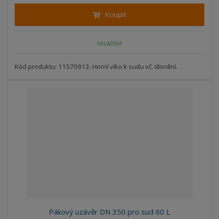
i
t
i
Koupit
t
m
t
p
n
m
o
o
n
SKLADEM
ž
o
č
s
ž
e
t
s
Kód produktu: 11570913. Horní víko k sudu vč. těsnění.
t
v
t
í
v
í
Pákový uzávěr DN 350 pro sud 60 L