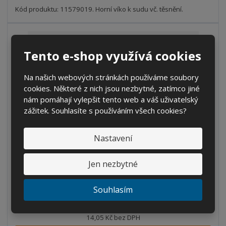
t
s
Kód produktu: 11579019. Horní víko k sudu vč. těsnění.
t
v
t
í
v
í
Tento e-shop využívá cookies
Na našich webových stránkách používáme soubory
cookies. Některé z nich jsou nezbytné, zatímco jiné
nám pomáhají vylepšit tento web a váš uživatelský
zážitek. Souhlasíte s používáním všech cookies?
Nastavení
Komplet držadlo (ucho+šrouby) sud 60l
Jen nezbytné
S
N
Z
Ks
n
a
Souhlasím
m
í
v
ě
17 Kč
ž
ý
n
14,05 Kč bez DPH
i
š
i