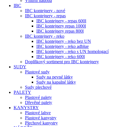
Vnitřní nádoba
IBC
IBC kontejnery - nové
IBC kontejnery - repas
IBC kontejnery - repas 600l
IBC kontejnery repas 1000l
IBC kontejnery repas 800l
IBC kontejnery - reko
IBC kontejnery - reko bez UN
IBC kontejnery - reko adblue
IBC kontejnery - reko s UN homologací
IBC kontejnery - reko 600l
Doplňkový sortiment pro IBC kontejnery
SUDY
Plastové sudy
Sudy na pevné látky
Sudy na kapalné látky
Sudy plechové
PALETY
Plastové palety
Dřevěné palety
KANYSTRY
Plastové lahve
Plastové kanystry
Plechové kanystry