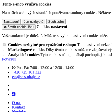
Tento e-shop využívá cookies
Na našich webových stránkách používáme soubory cookies. Některé z n
Nastavení
Jen nezbytné
Souhlasím
Cookies nastavení
Zavřít cookie lištu
Vaše soukromí je důležité. Můžete si vybrat nastavení cookies níže.
Cookies nezbytné pro využívání e-shopu
Toto nastavení nelze 
Marketingové cookies
Díky těmto cookies můžeme zlepšovat výko
Analytické cookies
Tyto cookies nám pomáhají pochopit, jak e-s
Potvrzuji
Po - Pá: 7:00 - 12:00 a 12:30 - 14:00
+420 725 161 322
ecs@ecs-obaly.cz
O nás
Kontakt
Novinky