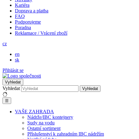
Kariéra
Doprava a platba
FAQ
Podporujeme
Poradna
Reklamace / Vrácení zboží
cz
en
sk
Přihlásit se
Vyhledat
Vyhledat
Vyhledat
☰
VAŠE ZAHRADA
Nádrže/IBC kontejnery
Sudy na vodu
Ostatní sortiment
Příslušenství k zahradním IBC nádržím