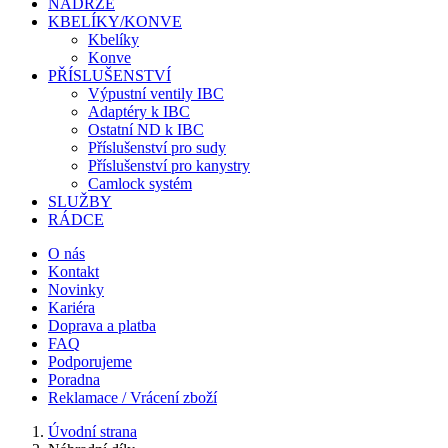
NÁDRŽE
KBELÍKY/KONVE
Kbelíky
Konve
PŘÍSLUŠENSTVÍ
Výpustní ventily IBC
Adaptéry k IBC
Ostatní ND k IBC
Příslušenství pro sudy
Příslušenství pro kanystry
Camlock systém
SLUŽBY
RÁDCE
O nás
Kontakt
Novinky
Kariéra
Doprava a platba
FAQ
Podporujeme
Poradna
Reklamace / Vrácení zboží
Úvodní strana