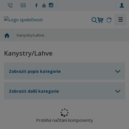
☰
V
y
h
Ú
Kanystry/Lahve
l
v
o
e
Kanystry/Lahve
d
d
n
a
í
t
Zobrazit popis kategorie
s
t
r
Zobrazit další kategorie
a
n
a
Probíhá načítání komponenty