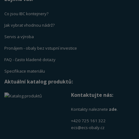
Co jsou IBC kontejnery?
Jak vybrat vhodnou nádrž?
Servis a výrob
a
Pronájem - obaly bez vstupní investice
FAQ - často kladené dotazy
Specifikace materiálu
Aktuální katalog produktů:
Kontaktujte nás:
Kontakty naleznete
zde
.
+420 725 161 322
ecs@ecs-obaly.cz