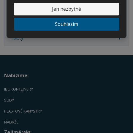
Kbelíky/Konve
Jen nezbytné
Dvouplášťové nádrže
Souhlasím
Náhradní díly
Palety
Nabízíme:
IBC KONTEJNERY
SUDY
PLASTOVÉ KANYSTRY
NÁDRŽE
Zajímá vás: