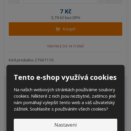
n
a
m
í
v
ě
7 Kč
ž
ý
n
5,79 Kč bez DPH
i
š
i
t
i
Koupit
t
m
t
p
n
m
o
o
n
OBVYKLE DO 14-TI DNŮ
ž
o
č
s
ž
e
t
s
Kód produktu: 27067110.
t
v
t
í
v
Tento e-shop využívá cookies
í
VŠECHNY KATEGORIE
Na našich webových stránkách používáme soubory
cookies. Některé z nich jsou nezbytné, zatímco jiné
Zahrada
nám pomáhají vylepšit tento web a váš uživatelský
IBC kontejnery
zážitek. Souhlasíte s používáním všech cookies?
Sudy
Nastavení
Kanystry/Lahve