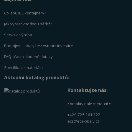
Co jsou IBC kontejnery?
Jak vybrat vhodnou nádrž?
Servis a výrob
a
Pronájem - obaly bez vstupní investice
FAQ - často kladené dotazy
Specifikace materiálu
Aktuální katalog produktů:
Kontaktujte nás:
Kontakty naleznete
zde
.
+420 725 161 322
ecs@ecs-obaly.cz