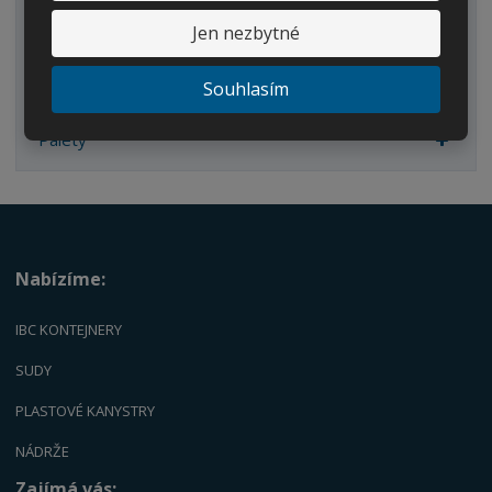
Kbelíky/Konve
Jen nezbytné
Dvouplášťové nádrže
Souhlasím
Náhradní díly
Palety
Nabízíme:
IBC KONTEJNERY
SUDY
PLASTOVÉ KANYSTRY
NÁDRŽE
Zajímá vás: