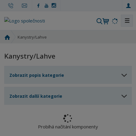
☰
V
y
h
Ú
Kanystry/Lahve
l
v
o
e
Kanystry/Lahve
d
d
n
a
í
t
Zobrazit popis kategorie
s
t
r
Zobrazit další kategorie
a
n
a
Probíhá načítání komponenty