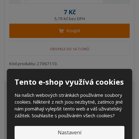
n
a
m
í
v
ě
7 Kč
ž
ý
n
5,79 Kč bez DPH
i
š
i
t
i
Koupit
t
m
t
p
n
m
o
o
n
OBVYKLE DO 14-TI DNŮ
ž
o
č
s
ž
e
t
s
Kód produktu: 27067110.
t
v
t
í
v
Tento e-shop využívá cookies
í
VŠECHNY KATEGORIE
Na našich webových stránkách používáme soubory
cookies. Některé z nich jsou nezbytné, zatímco jiné
Zahrada
nám pomáhají vylepšit tento web a váš uživatelský
IBC kontejnery
zážitek. Souhlasíte s používáním všech cookies?
Sudy
Nastavení
Kanystry/Lahve