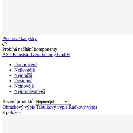
Plechové kanystry
Probíhá načítání komponenty
AST Kunststoffverarbeitung GmbH
Doporučené
Nejlevnější
Nejdražší
Dostupné
Nejnovější
Nejprodávanejší
Řazení produktů
Obrázkový výpis
Tabulkový výpis
Řádkový výpis
3
položek