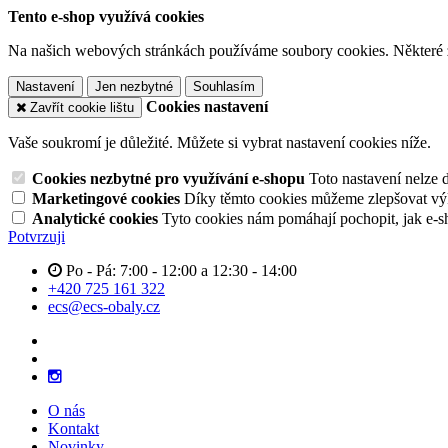
Tento e-shop využívá cookies
Na našich webových stránkách používáme soubory cookies. Některé z n
Nastavení
Jen nezbytné
Souhlasím
Cookies nastavení
Zavřít cookie lištu
Vaše soukromí je důležité. Můžete si vybrat nastavení cookies níže.
Cookies nezbytné pro využívání e-shopu
Toto nastavení nelze 
Marketingové cookies
Díky těmto cookies můžeme zlepšovat výko
Analytické cookies
Tyto cookies nám pomáhají pochopit, jak e-s
Potvrzuji
Po - Pá: 7:00 - 12:00 a 12:30 - 14:00
+420 725 161 322
ecs@ecs-obaly.cz
O nás
Kontakt
Novinky