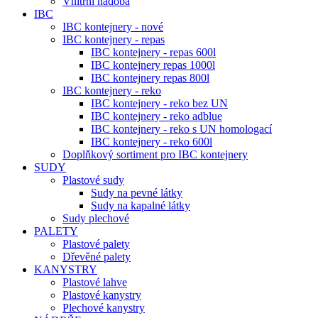
Vnitřní nádoba
IBC
IBC kontejnery - nové
IBC kontejnery - repas
IBC kontejnery - repas 600l
IBC kontejnery repas 1000l
IBC kontejnery repas 800l
IBC kontejnery - reko
IBC kontejnery - reko bez UN
IBC kontejnery - reko adblue
IBC kontejnery - reko s UN homologací
IBC kontejnery - reko 600l
Doplňkový sortiment pro IBC kontejnery
SUDY
Plastové sudy
Sudy na pevné látky
Sudy na kapalné látky
Sudy plechové
PALETY
Plastové palety
Dřevěné palety
KANYSTRY
Plastové lahve
Plastové kanystry
Plechové kanystry