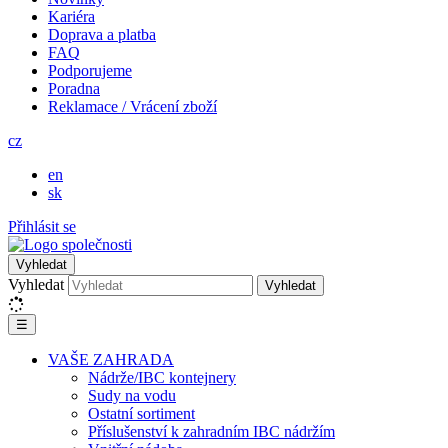
Kariéra
Doprava a platba
FAQ
Podporujeme
Poradna
Reklamace / Vrácení zboží
cz
en
sk
Přihlásit se
Vyhledat
Vyhledat
Vyhledat
☰
VAŠE ZAHRADA
Nádrže/IBC kontejnery
Sudy na vodu
Ostatní sortiment
Příslušenství k zahradním IBC nádržím