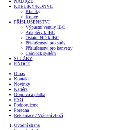
NÁDRŽE
KBELÍKY/KONVE
Kbelíky
Konve
PŘÍSLUŠENSTVÍ
Výpustní ventily IBC
Adaptéry k IBC
Ostatní ND k IBC
Příslušenství pro sudy
Příslušenství pro kanystry
Camlock systém
SLUŽBY
RÁDCE
O nás
Kontakt
Novinky
Kariéra
Doprava a platba
FAQ
Podporujeme
Poradna
Reklamace / Vrácení zboží
Úvodní strana