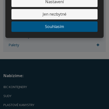
Nastavení
Sudy
Kanystry/Lahve
Jen nezbytné
Kbelíky/Konve
Souhlasím
Dvouplášťové nádrže
Náhradní díly
Palety
Nabízíme:
IBC KONTEJNERY
SUDY
PLASTOVÉ KANYSTRY