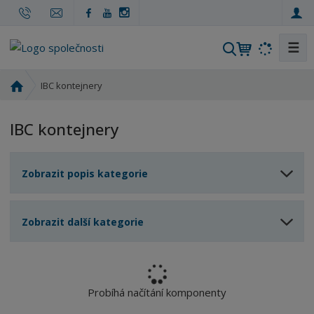
☰
V
y
h
Ú
IBC kontejnery
l
v
o
e
IBC kontejnery
d
d
n
a
í
t
Zobrazit popis kategorie
s
t
r
Zobrazit další kategorie
a
n
a
Probíhá načítání komponenty