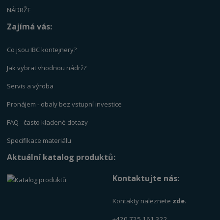
NÁDRŽE
Zajímá vás:
Co jsou IBC kontejnery?
Jak vybrat vhodnou nádrž?
Servis a výrob
a
Pronájem - obaly bez vstupní investice
FAQ - často kladené dotazy
Specifikace materiálu
Aktuální katalog produktů:
Kontaktujte nás:
Kontakty naleznete
zde
.
+420 725 161 322