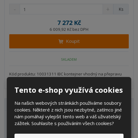
S
N
Z
Ks
n
a
m
í
v
ě
7 272 Kč
ž
ý
n
6 009,92 Kč bez DPH
i
š
i
t
i
Koupit
t
m
t
p
n
m
o
o
n
SKLADEM
ž
o
č
s
ž
e
t
s
Kód produktu: 10031311 IBC kontejner vhodný na přepravu
t
v
t
kapalin II. a III. třídy n...
í
v
Tento e-shop využívá cookies
í
Na našich webových stránkách používáme soubory
VŠECHNY KATEGORIE
cookies. Některé z nich jsou nezbytné, zatímco jiné
nám pomáhají vylepšit tento web a váš uživatelský
Zahrada
zážitek. Souhlasíte s používáním všech cookies?
IBC kontejnery