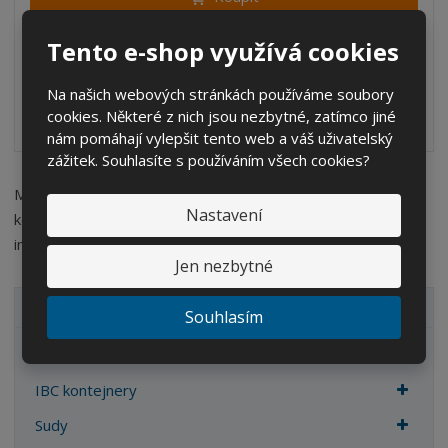
m
t
p
n
m
o
o
n
Tento e-shop využívá cookies
SKLADEM
ž
o
č
s
ž
e
Na našich webových stránkách používáme soubory
t
s
Kód produktu: 10031311 IBC kontejner vhodný na přepravu
t
cookies. Některé z nich jsou nezbytné, zatímco jiné
v
t
kapalin II. a III. třídy n...
nám pomáhají vylepšit tento web a váš uživatelský
í
v
zážitek. Souhlasíte s používáním všech cookies?
í
Máte zájem o velkoobchodní spolupráci? Pokud ano, prosím
Nastavení
kontaktujte naše
obchodní oddělení
, ochotně Vám sdělí více
informací.
Jen nezbytné
VŠECHNY KATEGORIE
Souhlasím
Zahrada
IBC kontejnery
Sudy