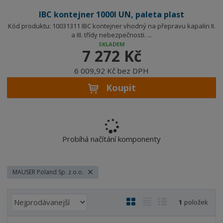
IBC kontejner 1000l UN, paleta plast
Kód produktu: 10031311 IBC kontejner vhodný na přepravu kapalin II.
a III. třídy nebezpečnosti. ...
SKLADEM
7 272 Kč
6 009,92 Kč bez DPH
Koupit
Probíhá načítání komponenty
MAUSER Poland Sp. z o.o.
Ř
O
T
Ř
1
položek
a
b
a
á
z