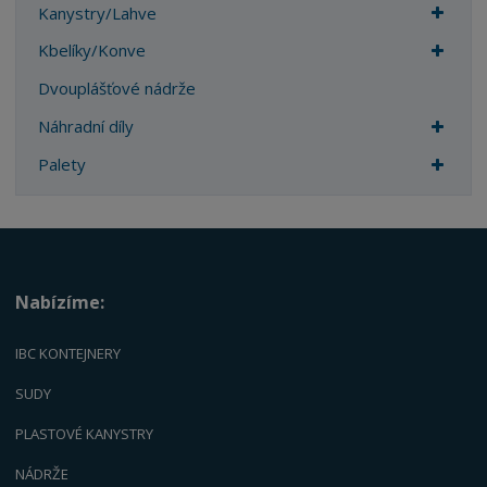
Kanystry/Lahve
Kbelíky/Konve
Dvouplášťové nádrže
Náhradní díly
Palety
Nabízíme:
IBC KONTEJNERY
SUDY
PLASTOVÉ KANYSTRY
NÁDRŽE