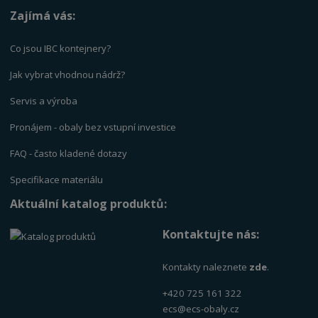
Zajímá vás:
Co jsou IBC kontejnery?
Jak vybrat vhodnou nádrž?
Servis a výrob
a
Pronájem - obaly bez vstupní investice
FAQ - často kladené dotazy
Specifikace materiálu
Aktuální katalog produktů:
Kontaktujte nás:
Kontakty naleznete
zde
.
+420 725 161 322
ecs@ecs-obaly.cz